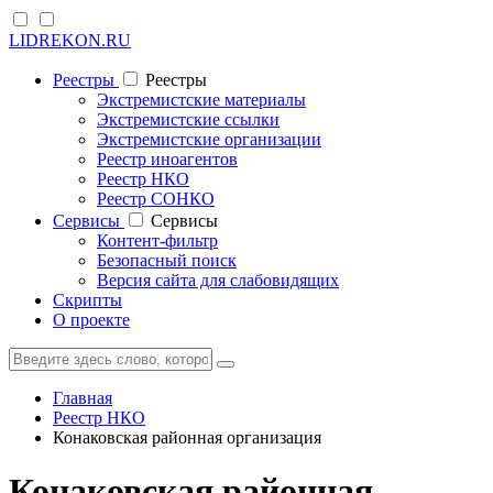
LIDREKON.RU
Реестры
Реестры
Экстремистские материалы
Экстремистские ссылки
Экстремистские организации
Реестр иноагентов
Реестр НКО
Реестр СОНКО
Cервисы
Cервисы
Контент-фильтр
Безопасный поиск
Версия сайта для слабовидящих
Скрипты
О проекте
Главная
Реестр НКО
Конаковская районная организация
Конаковская районная