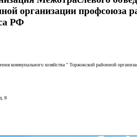
нной организации профсоюза р
са РФ
ения коммунального хозяйства " Торжокской районной организ
д. 8