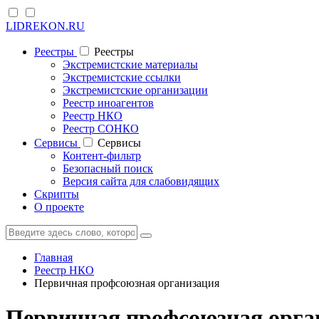
LIDREKON.RU
Реестры
Реестры
Экстремистские материалы
Экстремистские ссылки
Экстремистские организации
Реестр иноагентов
Реестр НКО
Реестр СОНКО
Cервисы
Cервисы
Контент-фильтр
Безопасный поиск
Версия сайта для слабовидящих
Скрипты
О проекте
Главная
Реестр НКО
Первичная профсоюзная организация
Первичная профсоюзная орга