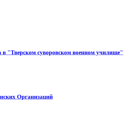
а в "Тверском суворовском военном училище"
инских Организаций