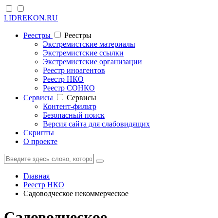
LIDREKON.RU
Реестры
Реестры
Экстремистские материалы
Экстремистские ссылки
Экстремистские организации
Реестр иноагентов
Реестр НКО
Реестр СОНКО
Cервисы
Cервисы
Контент-фильтр
Безопасный поиск
Версия сайта для слабовидящих
Скрипты
О проекте
Главная
Реестр НКО
Садоводческое некоммерческое
Садоводческое