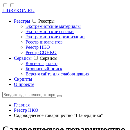
LIDREKON.RU
Реестры
Реестры
Экстремистские материалы
Экстремистские ссылки
Экстремистские организации
Реестр иноагентов
Реестр НКО
Реестр СОНКО
Cервисы
Cервисы
Контент-фильтр
Безопасный поиск
Версия сайта для слабовидящих
Скрипты
О проекте
Главная
Реестр НКО
Садоводческое товарищество "Шабердинка"
Садоводческое товарищество