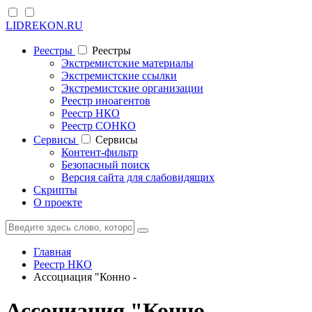
LIDREKON.RU
Реестры
Реестры
Экстремистские материалы
Экстремистские ссылки
Экстремистские организации
Реестр иноагентов
Реестр НКО
Реестр СОНКО
Cервисы
Cервисы
Контент-фильтр
Безопасный поиск
Версия сайта для слабовидящих
Скрипты
О проекте
Главная
Реестр НКО
Ассоциация "Конно -
Ассоциация "Конно -