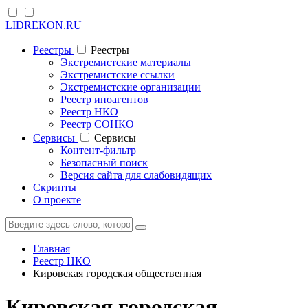
LIDREKON.RU
Реестры
Реестры
Экстремистские материалы
Экстремистские ссылки
Экстремистские организации
Реестр иноагентов
Реестр НКО
Реестр СОНКО
Cервисы
Cервисы
Контент-фильтр
Безопасный поиск
Версия сайта для слабовидящих
Скрипты
О проекте
Главная
Реестр НКО
Кировская городская общественная
Кировская городская