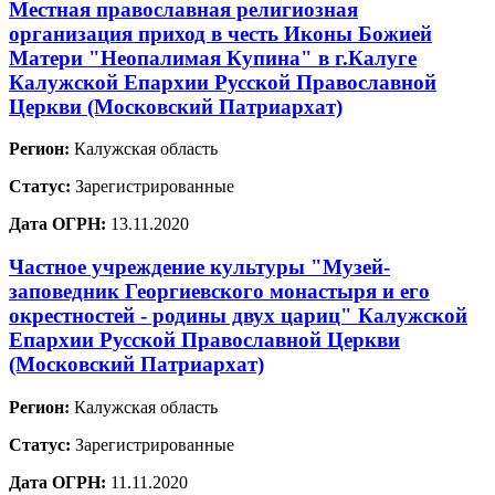
Местная православная религиозная
организация приход в честь Иконы Божией
Матери "Неопалимая Купина" в г.Калуге
Калужской Епархии Русской Православной
Церкви (Московский Патриархат)
Регион:
Калужская область
Статус:
Зарегистрированные
Дата ОГРН:
13.11.2020
Частное учреждение культуры "Музей-
заповедник Георгиевского монастыря и его
окрестностей - родины двух цариц" Калужской
Епархии Русской Православной Церкви
(Московский Патриархат)
Регион:
Калужская область
Статус:
Зарегистрированные
Дата ОГРН:
11.11.2020