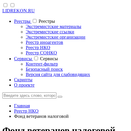
LIDREKON.RU
Реестры
Реестры
Экстремистские материалы
Экстремистские ссылки
Экстремистские организации
Реестр иноагентов
Реестр НКО
Реестр СОНКО
Cервисы
Cервисы
Контент-фильтр
Безопасный поиск
Версия сайта для слабовидящих
Скрипты
О проекте
Главная
Реестр НКО
Фонд ветеранов налоговой
Фонд ветеранов налоговой