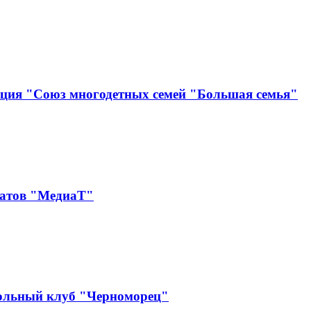
ация "Союз многодетных семей "Большая семья"
катов "МедиаТ"
ольный клуб "Черноморец"