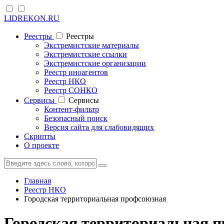
LIDREKON.RU
Реестры
Реестры
Экстремистские материалы
Экстремистские ссылки
Экстремистские организации
Реестр иноагентов
Реестр НКО
Реестр СОНКО
Cервисы
Cервисы
Контент-фильтр
Безопасный поиск
Версия сайта для слабовидящих
Скрипты
О проекте
Главная
Реестр НКО
Городская территориальная профсоюзная
Городская территориальная п