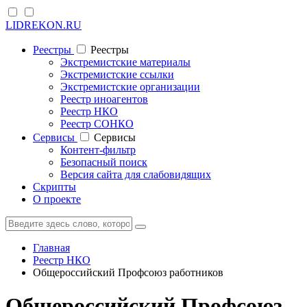
LIDREKON.RU
Реестры
Реестры
Экстремистские материалы
Экстремистские ссылки
Экстремистские организации
Реестр иноагентов
Реестр НКО
Реестр СОНКО
Cервисы
Cервисы
Контент-фильтр
Безопасный поиск
Версия сайта для слабовидящих
Скрипты
О проекте
Главная
Реестр НКО
Общероссийский Профсоюз работников
Общероссийский Профсоюз