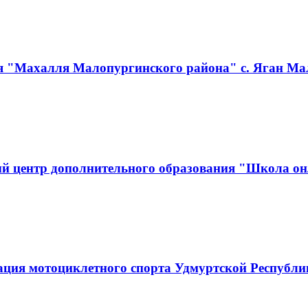
я "Махалля Малопургинского района" с. Яган Ма
й центр дополнительного образования "Школа он
ация мотоциклетного спорта Удмуртской Республ