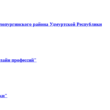
лопургинского района Удмуртской Республики
лайн профессий"
ики"