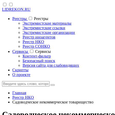
LIDREKON.RU
Реестры
Реестры
Экстремистские материалы
Экстремистские ссылки
Экстремистские организации
Реестр иноагентов
Реестр НКО
Реестр СОНКО
Cервисы
Cервисы
Контент-фильтр
Безопасный поиск
Версия сайта для слабовидящих
Скрипты
О проекте
Главная
Реестр НКО
Садоводческое некоммерческое товарищество
Садоводческое некоммерческо