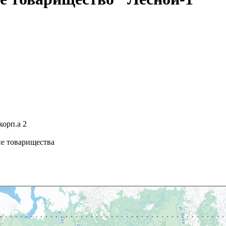
корп.а 2
ие товарищества