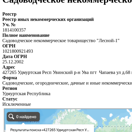
Реестр
Реестр иных некоммерческих организаций
Уч. №
1814100357
Полное наименование
Садоводческое некоммерческое товарищество "Лесной-1"
ОГРН
1021800921493
Дата ОГРН
25.12.2002
Адрес
427265 Удмуртская Респ Увинский р-н Ува пгт Чапаева ул д.68 
Форма
Садоводческие, огороднические, дачные и иные некоммерческ
Регион
Удмуртская Республика
Статус
Исключенные