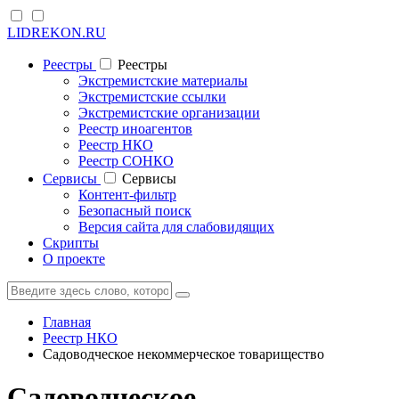
LIDREKON.RU
Реестры
Реестры
Экстремистские материалы
Экстремистские ссылки
Экстремистские организации
Реестр иноагентов
Реестр НКО
Реестр СОНКО
Cервисы
Cервисы
Контент-фильтр
Безопасный поиск
Версия сайта для слабовидящих
Скрипты
О проекте
Главная
Реестр НКО
Садоводческое некоммерческое товарищество
Садоводческое