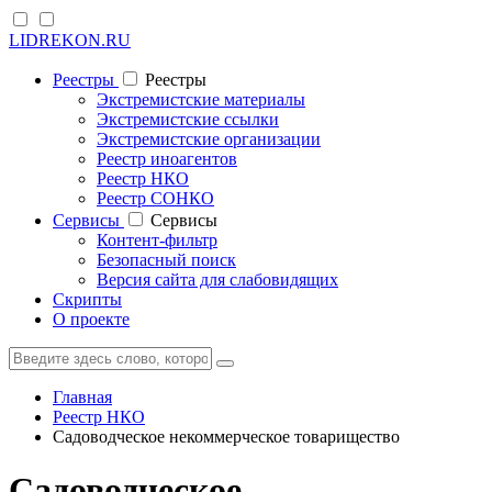
LIDREKON.RU
Реестры
Реестры
Экстремистские материалы
Экстремистские ссылки
Экстремистские организации
Реестр иноагентов
Реестр НКО
Реестр СОНКО
Cервисы
Cервисы
Контент-фильтр
Безопасный поиск
Версия сайта для слабовидящих
Скрипты
О проекте
Главная
Реестр НКО
Садоводческое некоммерческое товарищество
Садоводческое