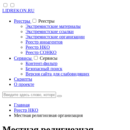
LIDREKON.RU
Реестры
Реестры
Экстремистские материалы
Экстремистские ссылки
Экстремистские организации
Реестр иноагентов
Реестр НКО
Реестр СОНКО
Cервисы
Cервисы
Контент-фильтр
Безопасный поиск
Версия сайта для слабовидящих
Скрипты
О проекте
Главная
Реестр НКО
Местная религиозная организация
Местная религиозная