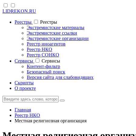
LIDREKON.RU
Реестры
Реестры
Экстремистские материалы
Экстремистские ссылки
Экстремистские организации
Реестр иноагентов
Реестр НКО
Реестр СОНКО
Cервисы
Cервисы
Контент-фильтр
Безопасный поиск
Версия сайта для слабовидящих
Скрипты
О проекте
Главная
Реестр НКО
Местная религиозная организация
Местная религиозная органи