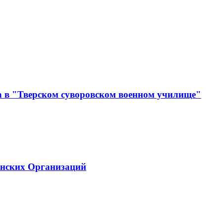
а в "Тверском суворовском военном училище"
инских Организаций