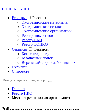
LIDREKON.RU
Реестры
Реестры
Экстремистские материалы
Экстремистские ссылки
Экстремистские организации
Реестр иноагентов
Реестр НКО
Реестр СОНКО
Cервисы
Cервисы
Контент-фильтр
Безопасный поиск
Версия сайта для слабовидящих
Скрипты
О проекте
Главная
Реестр НКО
Местная религиозная организация
Местная религиозная