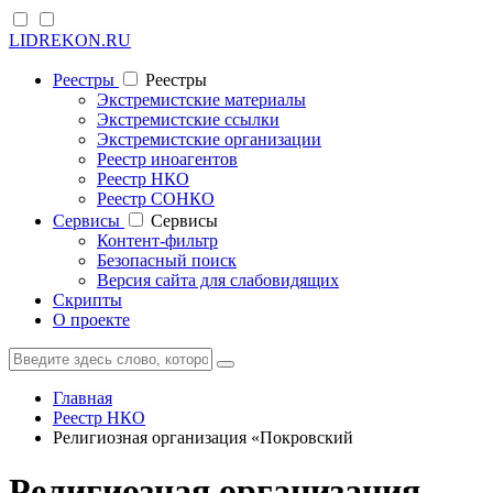
LIDREKON.RU
Реестры
Реестры
Экстремистские материалы
Экстремистские ссылки
Экстремистские организации
Реестр иноагентов
Реестр НКО
Реестр СОНКО
Cервисы
Cервисы
Контент-фильтр
Безопасный поиск
Версия сайта для слабовидящих
Скрипты
О проекте
Главная
Реестр НКО
Религиозная организация «Покровский
Религиозная организация