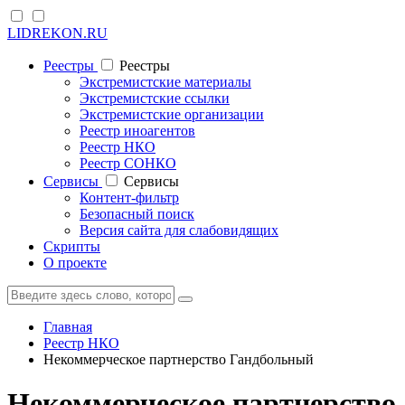
LIDREKON.RU
Реестры
Реестры
Экстремистские материалы
Экстремистские ссылки
Экстремистские организации
Реестр иноагентов
Реестр НКО
Реестр СОНКО
Cервисы
Cервисы
Контент-фильтр
Безопасный поиск
Версия сайта для слабовидящих
Скрипты
О проекте
Главная
Реестр НКО
Некоммерческое партнерство Гандбольный
Некоммерческое партнерство