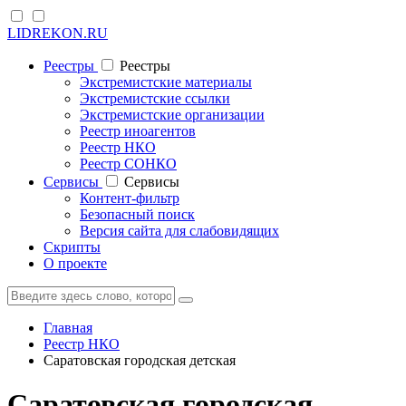
LIDREKON.RU
Реестры
Реестры
Экстремистские материалы
Экстремистские ссылки
Экстремистские организации
Реестр иноагентов
Реестр НКО
Реестр СОНКО
Cервисы
Cервисы
Контент-фильтр
Безопасный поиск
Версия сайта для слабовидящих
Скрипты
О проекте
Главная
Реестр НКО
Саратовская городская детская
Саратовская городская