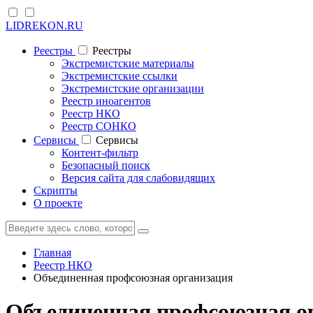
LIDREKON.RU
Реестры
Реестры
Экстремистские материалы
Экстремистские ссылки
Экстремистские организации
Реестр иноагентов
Реестр НКО
Реестр СОНКО
Cервисы
Cервисы
Контент-фильтр
Безопасный поиск
Версия сайта для слабовидящих
Скрипты
О проекте
Главная
Реестр НКО
Объединенная профсоюзная организация
Объединенная профсоюзная ор