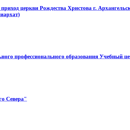
приход церкви Рождества Христова г. Архангельс
иархат)
ельного профессионального образования Учебны
го Севера"