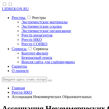
LIDREKON.RU
Реестры
Реестры
Экстремистские материалы
Экстремистские ссылки
Экстремистские организации
Реестр иноагентов
Реестр НКО
Реестр СОНКО
Cервисы
Cервисы
Контент-фильтр
Безопасный поиск
Версия сайта для слабовидящих
Скрипты
О проекте
Главная
Реестр НКО
Ассоциация Некоммерческих Образовательных
Ассоциация Некоммерческих 