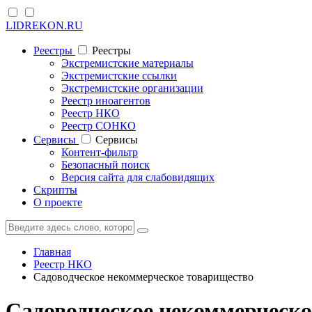
LIDREKON.RU
Реестры
Реестры
Экстремистские материалы
Экстремистские ссылки
Экстремистские организации
Реестр иноагентов
Реестр НКО
Реестр СОНКО
Cервисы
Cервисы
Контент-фильтр
Безопасный поиск
Версия сайта для слабовидящих
Скрипты
О проекте
Главная
Реестр НКО
Садоводческое некоммерческое товарищество
Садоводческое некоммерческо