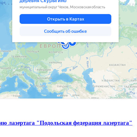
ию лазертага "Подольская федерация лазертага"