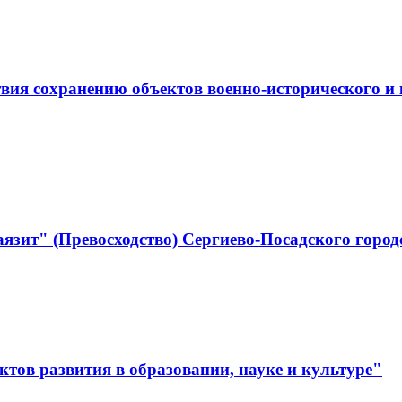
ствия сохранению объектов военно-историческо
язит" (Превосходство) Сергиево-Посадского город
тов развития в образовании, науке и культуре"