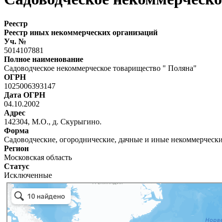
Реестр
Реестр иных некоммерческих организаций
Уч. №
5014107881
Полное наименование
Садоводческое некоммерческое товарищество " Поляна"
ОГРН
1025006393147
Дата ОГРН
04.10.2002
Адрес
142304, М.О., д. Скурыгино.
Форма
Садоводческие, огороднические, дачные и иные некоммерческ
Регион
Московская область
Статус
Исключенные