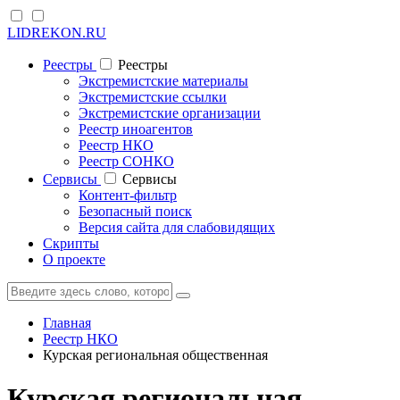
LIDREKON.RU
Реестры
Реестры
Экстремистские материалы
Экстремистские ссылки
Экстремистские организации
Реестр иноагентов
Реестр НКО
Реестр СОНКО
Cервисы
Cервисы
Контент-фильтр
Безопасный поиск
Версия сайта для слабовидящих
Скрипты
О проекте
Главная
Реестр НКО
Курская региональная общественная
Курская региональная