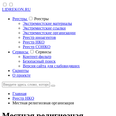
LIDREKON.RU
Реестры
Реестры
Экстремистские материалы
Экстремистские ссылки
Экстремистские организации
Реестр иноагентов
Реестр НКО
Реестр СОНКО
Cервисы
Cервисы
Контент-фильтр
Безопасный поиск
Версия сайта для слабовидящих
Скрипты
О проекте
Главная
Реестр НКО
Местная религиозная организация
Местная религиозная