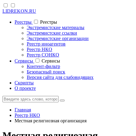
LIDREKON.RU
Реестры
Реестры
Экстремистские материалы
Экстремистские ссылки
Экстремистские организации
Реестр иноагентов
Реестр НКО
Реестр СОНКО
Cервисы
Cервисы
Контент-фильтр
Безопасный поиск
Версия сайта для слабовидящих
Скрипты
О проекте
Главная
Реестр НКО
Местная религиозная организация
Местная религиозная