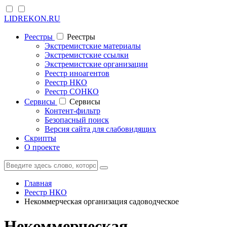
LIDREKON.RU
Реестры
Реестры
Экстремистские материалы
Экстремистские ссылки
Экстремистские организации
Реестр иноагентов
Реестр НКО
Реестр СОНКО
Cервисы
Cервисы
Контент-фильтр
Безопасный поиск
Версия сайта для слабовидящих
Скрипты
О проекте
Главная
Реестр НКО
Некоммерческая организация садоводческое
Некоммерческая