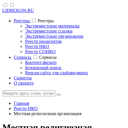
LIDREKON.RU
Реестры
Реестры
Экстремистские материалы
Экстремистские ссылки
Экстремистские организации
Реестр иноагентов
Реестр НКО
Реестр СОНКО
Cервисы
Cервисы
Контент-фильтр
Безопасный поиск
Версия сайта для слабовидящих
Скрипты
О проекте
Главная
Реестр НКО
Местная религиозная организация
Местная религиозная