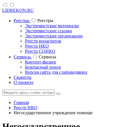
LIDREKON.RU
Реестры
Реестры
Экстремистские материалы
Экстремистские ссылки
Экстремистские организации
Реестр иноагентов
Реестр НКО
Реестр СОНКО
Cервисы
Cервисы
Контент-фильтр
Безопасный поиск
Версия сайта для слабовидящих
Скрипты
О проекте
Главная
Реестр НКО
Негосударственное учреждение помощи
Негосударственное