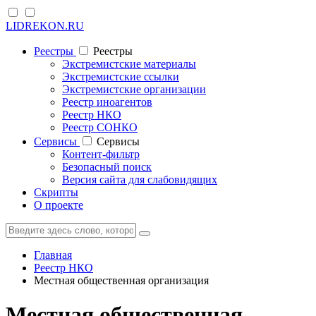
LIDREKON.RU
Реестры
Реестры
Экстремистские материалы
Экстремистские ссылки
Экстремистские организации
Реестр иноагентов
Реестр НКО
Реестр СОНКО
Cервисы
Cервисы
Контент-фильтр
Безопасный поиск
Версия сайта для слабовидящих
Скрипты
О проекте
Главная
Реестр НКО
Местная общественная организация
Местная общественная