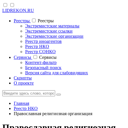
LIDREKON.RU
Реестры
Реестры
Экстремистские материалы
Экстремистские ссылки
Экстремистские организации
Реестр иноагентов
Реестр НКО
Реестр СОНКО
Cервисы
Cервисы
Контент-фильтр
Безопасный поиск
Версия сайта для слабовидящих
Скрипты
О проекте
Главная
Реестр НКО
Православная религиозная организация
Православная религиозная