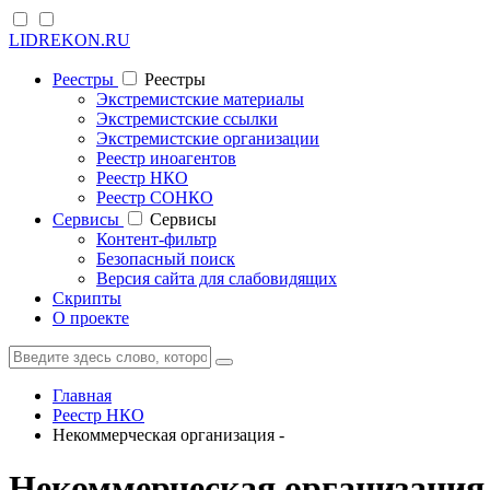
LIDREKON.RU
Реестры
Реестры
Экстремистские материалы
Экстремистские ссылки
Экстремистские организации
Реестр иноагентов
Реестр НКО
Реестр СОНКО
Cервисы
Cервисы
Контент-фильтр
Безопасный поиск
Версия сайта для слабовидящих
Скрипты
О проекте
Главная
Реестр НКО
Некоммерческая организация -
Некоммерческая организация