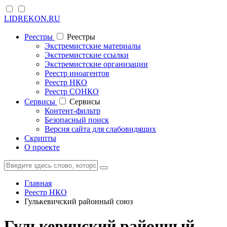
LIDREKON.RU
Реестры
Реестры
Экстремистские материалы
Экстремистские ссылки
Экстремистские организации
Реестр иноагентов
Реестр НКО
Реестр СОНКО
Cервисы
Cервисы
Контент-фильтр
Безопасный поиск
Версия сайта для слабовидящих
Скрипты
О проекте
Главная
Реестр НКО
Гулькевичский районный союз
Гулькевичский районный