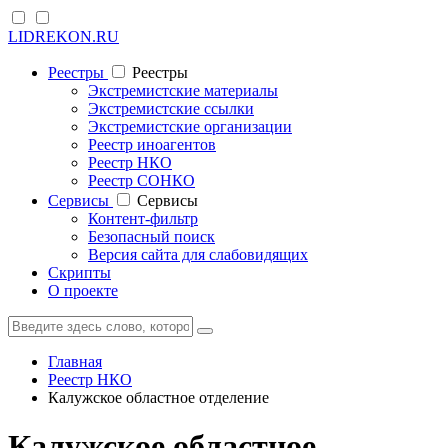
LIDREKON.RU
Реестры
Реестры
Экстремистские материалы
Экстремистские ссылки
Экстремистские организации
Реестр иноагентов
Реестр НКО
Реестр СОНКО
Cервисы
Cервисы
Контент-фильтр
Безопасный поиск
Версия сайта для слабовидящих
Скрипты
О проекте
Главная
Реестр НКО
Калужское областное отделение
Калужское областное