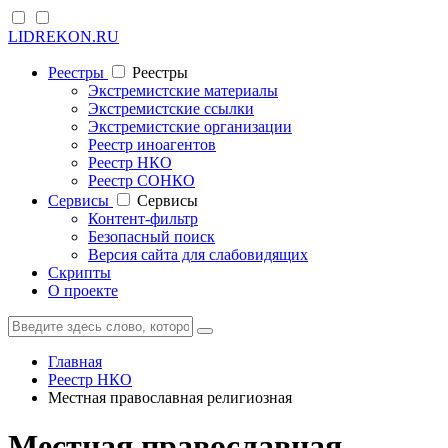
LIDREKON.RU
Реестры
Реестры
Экстремистские материалы
Экстремистские ссылки
Экстремистские организации
Реестр иноагентов
Реестр НКО
Реестр СОНКО
Cервисы
Cервисы
Контент-фильтр
Безопасный поиск
Версия сайта для слабовидящих
Скрипты
О проекте
Главная
Реестр НКО
Местная православная религиозная
Местная православная