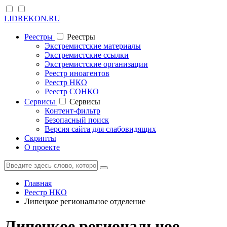
LIDREKON.RU
Реестры
Реестры
Экстремистские материалы
Экстремистские ссылки
Экстремистские организации
Реестр иноагентов
Реестр НКО
Реестр СОНКО
Cервисы
Cервисы
Контент-фильтр
Безопасный поиск
Версия сайта для слабовидящих
Скрипты
О проекте
Главная
Реестр НКО
Липецкое региональное отделение
Липецкое региональное