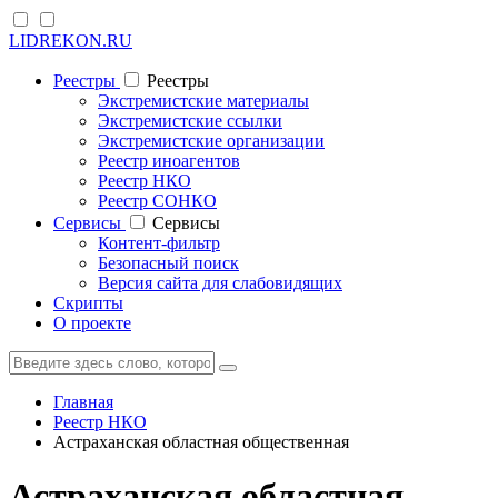
LIDREKON.RU
Реестры
Реестры
Экстремистские материалы
Экстремистские ссылки
Экстремистские организации
Реестр иноагентов
Реестр НКО
Реестр СОНКО
Cервисы
Cервисы
Контент-фильтр
Безопасный поиск
Версия сайта для слабовидящих
Скрипты
О проекте
Главная
Реестр НКО
Астраханская областная общественная
Астраханская областная