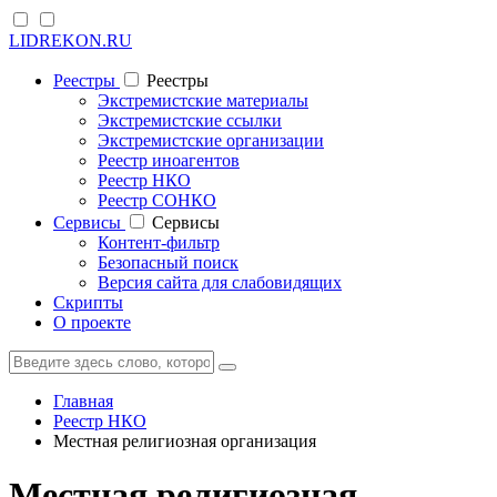
LIDREKON.RU
Реестры
Реестры
Экстремистские материалы
Экстремистские ссылки
Экстремистские организации
Реестр иноагентов
Реестр НКО
Реестр СОНКО
Cервисы
Cервисы
Контент-фильтр
Безопасный поиск
Версия сайта для слабовидящих
Скрипты
О проекте
Главная
Реестр НКО
Местная религиозная организация
Местная религиозная