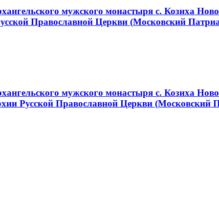
ангельского мужского монастыря с. Козиха Новос
Русской Православной Церкви (Московский Патри
хангельского мужского монастыря с. Козиха Ново
хии Русской Православной Церкви (Московский 