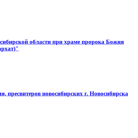
сибирской области при храме пророка Божия
архат)"
, пресвитеров новосибирских г. Новосибирска