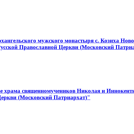
хангельского мужского монастыря с. Козиха Ново
Русской Православной Церкви (Московский Патри
е храма священномучеников Николая и Иннокентия
Церкви (Московский Патриархат)"