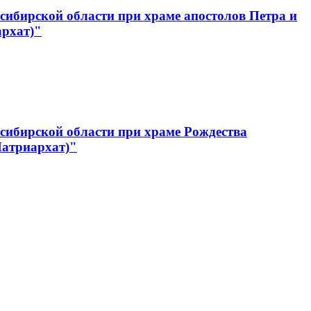
ибирской области при храме апостолов Петра и
архат)"
сибирской области при храме Рождества
Патриархат)"