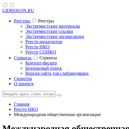
LIDREKON.RU
Реестры
Реестры
Экстремистские материалы
Экстремистские ссылки
Экстремистские организации
Реестр иноагентов
Реестр НКО
Реестр СОНКО
Cервисы
Cервисы
Контент-фильтр
Безопасный поиск
Версия сайта для слабовидящих
Скрипты
О проекте
Главная
Реестр НКО
Международная общественная организация
Международная общественная