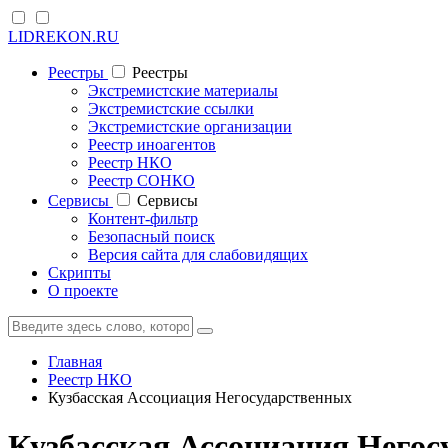
LIDREKON.RU
Реестры
Реестры
Экстремистские материалы
Экстремистские ссылки
Экстремистские организации
Реестр иноагентов
Реестр НКО
Реестр СОНКО
Cервисы
Cервисы
Контент-фильтр
Безопасный поиск
Версия сайта для слабовидящих
Скрипты
О проекте
Главная
Реестр НКО
Кузбасская Ассоциация Негосударственных
Кузбасская Ассоциация Него