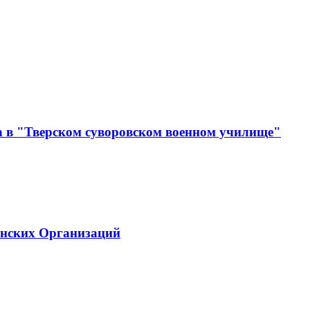
а в "Тверском суворовском военном училище"
инских Организаций