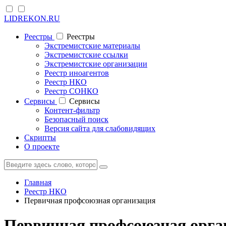
LIDREKON.RU
Реестры
Реестры
Экстремистские материалы
Экстремистские ссылки
Экстремистские организации
Реестр иноагентов
Реестр НКО
Реестр СОНКО
Cервисы
Cервисы
Контент-фильтр
Безопасный поиск
Версия сайта для слабовидящих
Скрипты
О проекте
Главная
Реестр НКО
Первичная профсоюзная организация
Первичная профсоюзная орг