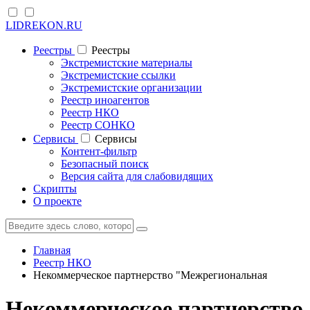
LIDREKON.RU
Реестры
Реестры
Экстремистские материалы
Экстремистские ссылки
Экстремистские организации
Реестр иноагентов
Реестр НКО
Реестр СОНКО
Cервисы
Cервисы
Контент-фильтр
Безопасный поиск
Версия сайта для слабовидящих
Скрипты
О проекте
Главная
Реестр НКО
Некоммерческое партнерство "Межрегиональная
Некоммерческое партнерство