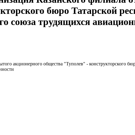
укторского бюро Татарской ре
ого союза трудящихся авиаци
ытого акционерного общества "Туполев" - конструкторского бю
нности