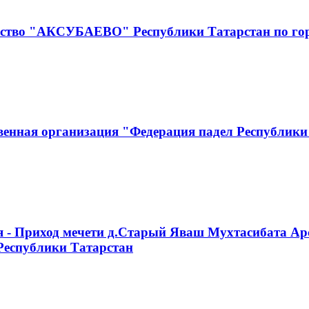
чество "АКСУБАЕВО" Республики Татарстан по г
венная организация "Федерация падел Республики
я - Приход мечети д.Старый Яваш Мухтасибата Ар
Республики Татарстан