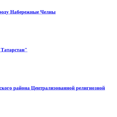
ороду Набережные Челны
 Татарстан"
ского района Централизованной религиозной