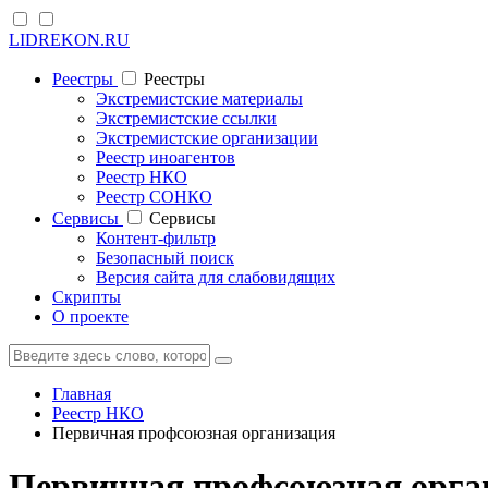
LIDREKON.RU
Реестры
Реестры
Экстремистские материалы
Экстремистские ссылки
Экстремистские организации
Реестр иноагентов
Реестр НКО
Реестр СОНКО
Cервисы
Cервисы
Контент-фильтр
Безопасный поиск
Версия сайта для слабовидящих
Скрипты
О проекте
Главная
Реестр НКО
Первичная профсоюзная организация
Первичная профсоюзная орга