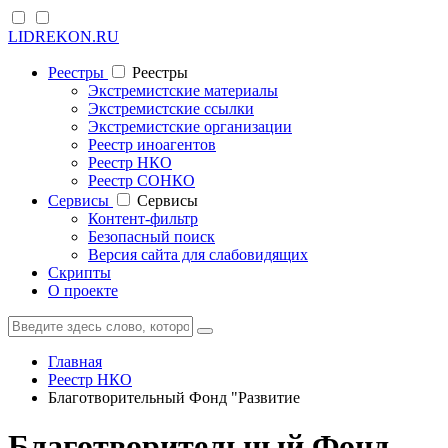
LIDREKON.RU
Реестры
Реестры
Экстремистские материалы
Экстремистские ссылки
Экстремистские организации
Реестр иноагентов
Реестр НКО
Реестр СОНКО
Cервисы
Cервисы
Контент-фильтр
Безопасный поиск
Версия сайта для слабовидящих
Скрипты
О проекте
Главная
Реестр НКО
Благотворительный Фонд "Развитие
Благотворительный Фонд