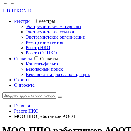
LIDREKON.RU
Реестры
Реестры
Экстремистские материалы
Экстремистские ссылки
Экстремистские организации
Реестр иноагентов
Реестр НКО
Реестр СОНКО
Cервисы
Cервисы
Контент-фильтр
Безопасный поиск
Версия сайта для слабовидящих
Скрипты
О проекте
Главная
Реестр НКО
МОО-ППО работников АООТ
МОО-ППО работников АООТ "М