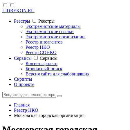
LIDREKON.RU
Реестры
Реестры
Экстремистские материалы
Экстремистские ссылки
Экстремистские организации
Реестр иноагентов
Реестр НКО
Реестр СОНКО
Cервисы
Cервисы
Контент-фильтр
Безопасный поиск
Версия сайта для слабовидящих
Скрипты
О проекте
Главная
Реестр НКО
Московская городская организация
Московская городская