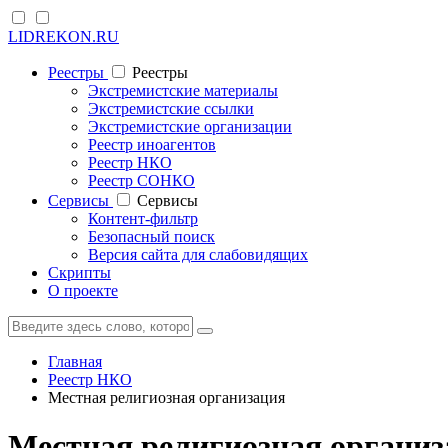
LIDREKON.RU
Реестры
Реестры
Экстремистские материалы
Экстремистские ссылки
Экстремистские организации
Реестр иноагентов
Реестр НКО
Реестр СОНКО
Cервисы
Cервисы
Контент-фильтр
Безопасный поиск
Версия сайта для слабовидящих
Скрипты
О проекте
Главная
Реестр НКО
Местная религиозная организация
Местная религиозная органи