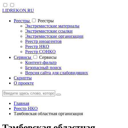
LIDREKON.RU
Реестры
Реестры
Экстремистские материалы
Экстремистские ссылки
Экстремистские организации
Реестр иноагентов
Реестр НКО
Реестр СОНКО
Cервисы
Cервисы
Контент-фильтр
Безопасный поиск
Версия сайта для слабовидящих
Скрипты
О проекте
Главная
Реестр НКО
Тамбовская областная организация
Тамбовская областная