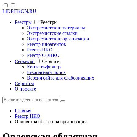
LIDREKON.RU
Реестры
Реестры
Экстремистские материалы
Экстремистские ссылки
Экстремистские организации
Реестр иноагентов
Реестр НКО
Реестр СОНКО
Cервисы
Cервисы
Контент-фильтр
Безопасный поиск
Версия сайта для слабовидящих
Скрипты
О проекте
Главная
Реестр НКО
Орловская областная организация
Орловская областная