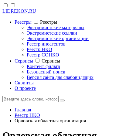
LIDREKON.RU
Реестры
Реестры
Экстремистские материалы
Экстремистские ссылки
Экстремистские организации
Реестр иноагентов
Реестр НКО
Реестр СОНКО
Cервисы
Cервисы
Контент-фильтр
Безопасный поиск
Версия сайта для слабовидящих
Скрипты
О проекте
Главная
Реестр НКО
Орловская областная организация
Орловская областная