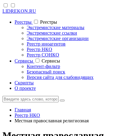
LIDREKON.RU
Реестры
Реестры
Экстремистские материалы
Экстремистские ссылки
Экстремистские организации
Реестр иноагентов
Реестр НКО
Реестр СОНКО
Cервисы
Cервисы
Контент-фильтр
Безопасный поиск
Версия сайта для слабовидящих
Скрипты
О проекте
Главная
Реестр НКО
Местная православная религиозная
Местная православная