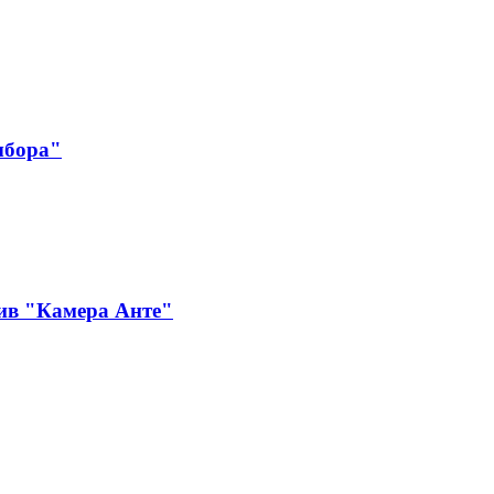
ыбора"
ив "Камера Анте"