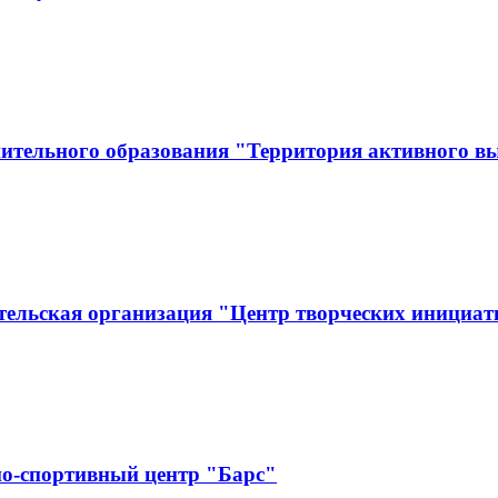
ительного образования "Территория активного в
тельская организация "Центр творческих инициат
о-спортивный центр "Барс"