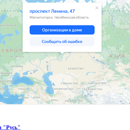
ы "Русь"