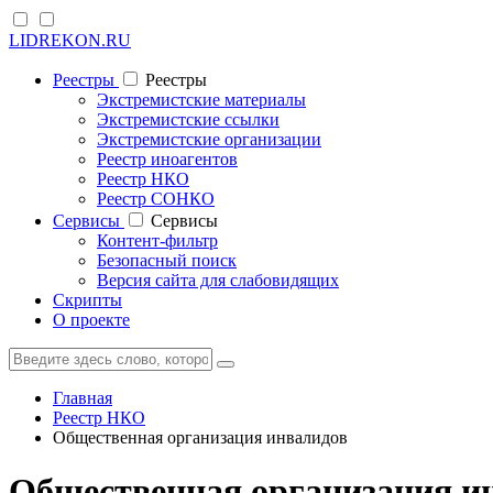
LIDREKON.RU
Реестры
Реестры
Экстремистские материалы
Экстремистские ссылки
Экстремистские организации
Реестр иноагентов
Реестр НКО
Реестр СОНКО
Cервисы
Cервисы
Контент-фильтр
Безопасный поиск
Версия сайта для слабовидящих
Скрипты
О проекте
Главная
Реестр НКО
Общественная организация инвалидов
Общественная организация ин